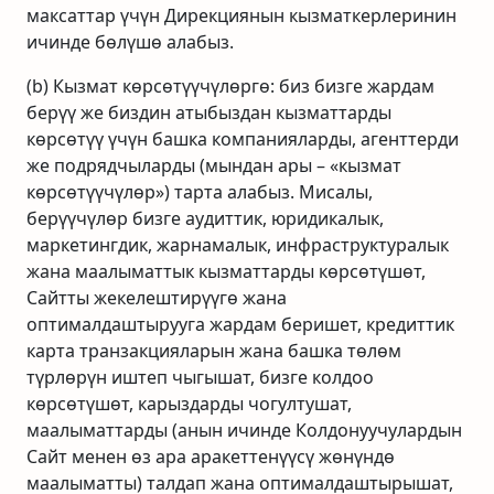
максаттар үчүн Дирекциянын кызматкерлеринин
ичинде бөлүшө алабыз.
(b) Кызмат көрсөтүүчүлөргө: биз бизге жардам
берүү же биздин атыбыздан кызматтарды
көрсөтүү үчүн башка компанияларды, агенттерди
же подрядчыларды (мындан ары – «кызмат
көрсөтүүчүлөр») тарта алабыз. Мисалы,
берүүчүлөр бизге аудиттик, юридикалык,
маркетингдик, жарнамалык, инфраструктуралык
жана маалыматтык кызматтарды көрсөтүшөт,
Сайтты жекелештирүүгө жана
оптималдаштырууга жардам беришет, кредиттик
карта транзакцияларын жана башка төлөм
түрлөрүн иштеп чыгышат, бизге колдоо
көрсөтүшөт, карыздарды чогултушат,
маалыматтарды (анын ичинде Колдонуучулардын
Сайт менен өз ара аракеттенүүсү жөнүндө
маалыматты) талдап жана оптималдаштырышат,