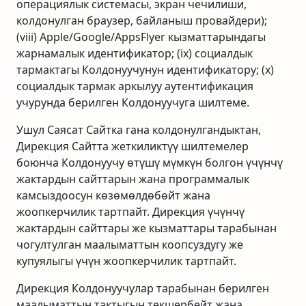
операциялык системасы, экран чечилиши,
колдонулган браузер, байланыш провайдери);
(viii) Apple/Google/AppsFlyer кызматтарындагы
жарнамалык идентификатор; (ix) социалдык
тармактагы Колдонуучунун идентификатору; (x)
социалдык тармак аркылуу аутентификация
учурунда берилген Колдонуучуга шилтеме.
Ушул Саясат Сайтка гана колдонулгандыктан,
Дирекция Сайтта жеткиликтүү шилтемелер
боюнча Колдонуучу өтүшү мүмкүн болгон үчүнчү
жактардын сайттарын жана программалык
камсыздоосун көзөмөлдөбөйт жана
жоопкерчилик тартпайт. Дирекция үчүнчү
жактардын сайттары же кызматтары тарабынан
чогултулган маалыматтын коопсуздугу же
купуялыгы үчүн жоопкерчилик тартпайт.
Дирекция Колдонуучулар тарабынан берилген
маалыматтын тактыгын текшербейт жана