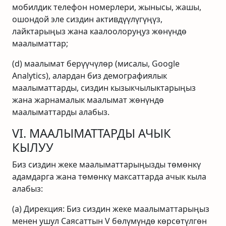
мобилдик телефон номерлери, жынысы, жашы,
ошондой эле сиздин активдүүлүгүңүз,
лайктарыңыз жана каалоолоруңуз жөнүндө
маалыматтар;
(d) маалымат берүүчүлөр (мисалы, Google
Analytics), алардан биз демографиялык
маалыматтарды, сиздин кызыкчылыктарыңыз
жана жарнамалык маалымат жөнүндө
маалыматтарды алабыз.
VI. МААЛЫМАТТАРДЫ АЧЫК
КЫЛУУ
Биз сиздин жеке маалыматтарыңызды төмөнкү
адамдарга жана төмөнкү максаттарда ачык кыла
алабыз:
(a) Дирекция: Биз сиздин жеке маалыматтарыңыз
менен ушул Саясаттын V бөлүмүндө көрсөтүлгөн