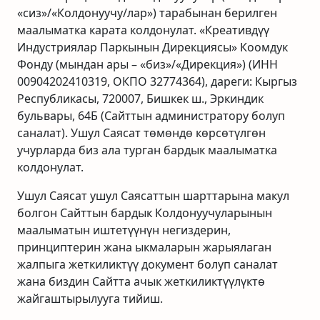
«сиз»/«Колдонуучу/лар») тарабынан берилген
маалыматка карата колдонулат. «Креативдүү
Индустриялар Паркынын Дирекциясы» Коомдук
Фонду (мындан ары – «биз»/«Дирекция») (ИНН
00904202410319, ОКПО 32774364), дареги: Кыргыз
Республикасы, 720007, Бишкек ш., Эркиндик
бульвары, 64Б (Сайттын администратору болуп
саналат). Ушул Саясат төмөндө көрсөтүлгөн
учурларда биз ала турган бардык маалыматка
колдонулат.
Ушул Саясат ушул Саясаттын шарттарына макул
болгон Сайттын бардык Колдонуучуларынын
маалыматын иштетүүнүн негиздерин,
принциптерин жана ыкмаларын жарыялаган
жалпыга жеткиликтүү документ болуп саналат
жана биздин Сайтта ачык жеткиликтүүлүктө
жайгаштырылууга тийиш.