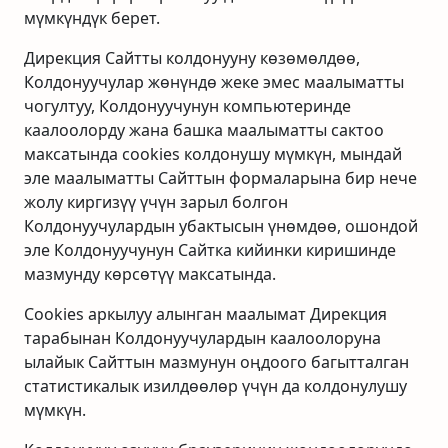
мүмкүндүк берет.
Дирекция Сайтты колдонууну көзөмөлдөө,
Колдонуучулар жөнүндө жеке эмес маалыматты
чогултуу, Колдонуучунун компьютеринде
каалоолорду жана башка маалыматты сактоо
максатында cookies колдонушу мүмкүн, мындай
эле маалыматты Сайттын формаларына бир нече
жолу киргизүү үчүн зарыл болгон
Колдонуучулардын убактысын үнөмдөө, ошондой
эле Колдонуучунун Сайтка кийинки киришинде
мазмунду көрсөтүү максатында.
Cookies аркылуу алынган маалымат Дирекция
тарабынан Колдонуучулардын каалоолоруна
ылайык Сайттын мазмунун оңдоого багытталган
статистикалык изилдөөлөр үчүн да колдонулушу
мүмкүн.