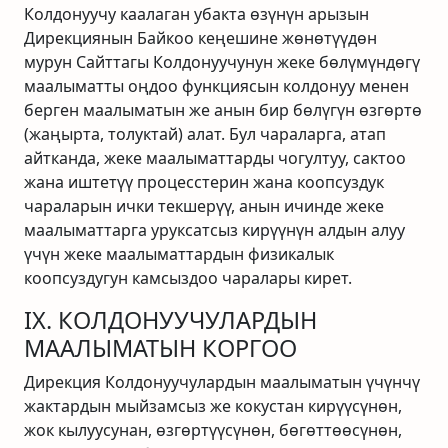
Колдонуучу каалаган убакта өзүнүн арызын
Дирекциянын Байкоо кеңешине жөнөтүүдөн
мурун Сайттагы Колдонуучунун жеке бөлүмүндөгү
маалыматты оңдоо функциясын колдонуу менен
берген маалыматын же анын бир бөлүгүн өзгөртө
(жаңырта, толуктай) алат. Бул чараларга, атап
айтканда, жеке маалыматтарды чогултуу, сактоо
жана иштетүү процесстерин жана коопсуздук
чараларын ички текшерүү, анын ичинде жеке
маалыматтарга уруксатсыз кирүүнүн алдын алуу
үчүн жеке маалыматтардын физикалык
коопсуздугун камсыздоо чаралары кирет.
IX. КОЛДОНУУЧУЛАРДЫН
МААЛЫМАТЫН КОРГОО
Дирекция Колдонуучулардын маалыматын үчүнчү
жактардын мыйзамсыз же кокустан кирүүсүнөн,
жок кылуусунан, өзгөртүүсүнөн, бөгөттөөсүнөн,