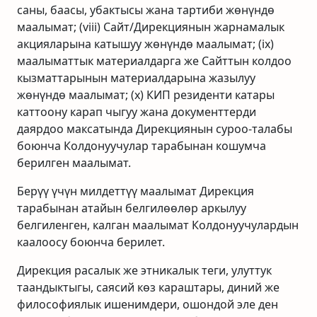
саны, баасы, убактысы жана тартиби жөнүндө
маалымат; (viii) Сайт/Дирекциянын жарнамалык
акцияларына катышуу жөнүндө маалымат; (ix)
маалыматтык материалдарга же Сайттын колдоо
кызматтарынын материалдарына жазылуу
жөнүндө маалымат; (x) КИП резиденти катары
каттоону карап чыгуу жана документтерди
даярдоо максатында Дирекциянын суроо-талабы
боюнча Колдонуучулар тарабынан кошумча
берилген маалымат.
Берүү үчүн милдеттүү маалымат Дирекция
тарабынан атайын белгилөөлөр аркылуу
белгиленген, калган маалымат Колдонуучулардын
каалоосу боюнча берилет.
Дирекция расалык же этникалык теги, улуттук
таандыктыгы, саясий көз караштары, диний же
философиялык ишенимдери, ошондой эле ден