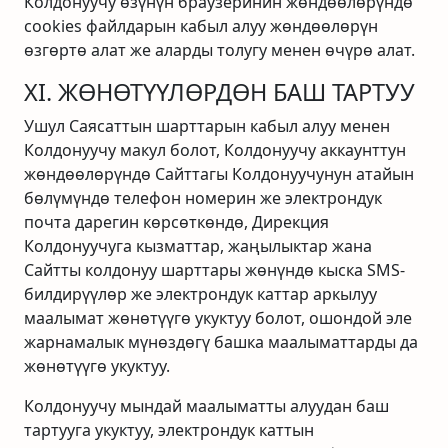
Колдонуучу өзүнүн браузеринин жөндөөлөрүндө
cookies файлдарын кабыл алуу жөндөөлөрүн
өзгөртө алат же аларды толугу менен өчүрө алат.
XI. ЖӨНӨТҮҮЛӨРДӨН БАШ ТАРТУУ
Ушул Саясаттын шарттарын кабыл алуу менен
Колдонуучу макул болот, Колдонуучу аккаунттун
жөндөөлөрүндө Сайттагы Колдонуучунун атайын
бөлүмүндө телефон номерин же электрондук
почта дарегин көрсөткөндө, Дирекция
Колдонуучуга кызматтар, жаңылыктар жана
Сайтты колдонуу шарттары жөнүндө кыска SMS-
билдирүүлөр же электрондук каттар аркылуу
маалымат жөнөтүүгө укуктуу болот, ошондой эле
жарнамалык мүнөздөгү башка маалыматтарды да
жөнөтүүгө укуктуу.
Колдонуучу мындай маалыматты алуудан баш
тартууга укуктуу, электрондук каттын