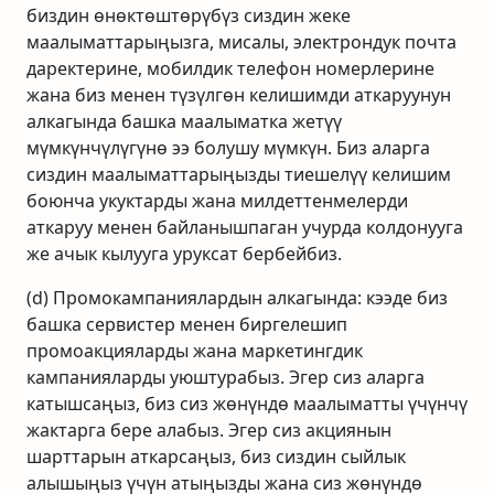
биздин өнөктөштөрүбүз сиздин жеке
маалыматтарыңызга, мисалы, электрондук почта
даректерине, мобилдик телефон номерлерине
жана биз менен түзүлгөн келишимди аткаруунун
алкагында башка маалыматка жетүү
мүмкүнчүлүгүнө ээ болушу мүмкүн. Биз аларга
сиздин маалыматтарыңызды тиешелүү келишим
боюнча укуктарды жана милдеттенмелерди
аткаруу менен байланышпаган учурда колдонууга
же ачык кылууга уруксат бербейбиз.
(d) Промокампаниялардын алкагында: кээде биз
башка сервистер менен биргелешип
промоакцияларды жана маркетингдик
кампанияларды уюштурабыз. Эгер сиз аларга
катышсаңыз, биз сиз жөнүндө маалыматты үчүнчү
жактарга бере алабыз. Эгер сиз акциянын
шарттарын аткарсаңыз, биз сиздин сыйлык
алышыңыз үчүн атыңызды жана сиз жөнүндө