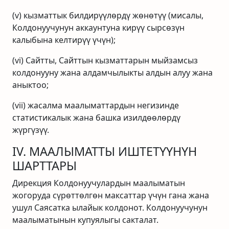
(v) кызматтык билдирүүлөрдү жөнөтүү (мисалы,
Колдонуучунун аккаунтуна кирүү сырсөзүн
калыбына келтирүү үчүн);
(vi) Сайтты, Сайттын кызматтарын мыйзамсыз
колдонууну жана алдамчылыкты алдын алуу жана
аныктоо;
(vii) жасалма маалыматтардын негизинде
статистикалык жана башка изилдөөлөрдү
жүргүзүү.
IV. МААЛЫМАТТЫ ИШТЕТҮҮНҮН
ШАРТТАРЫ
Дирекция Колдонуучулардын маалыматын
жогоруда сүрөттөлгөн максаттар үчүн гана жана
ушул Саясатка ылайык колдонот. Колдонуучунун
маалыматынын купуялыгы сакталат.