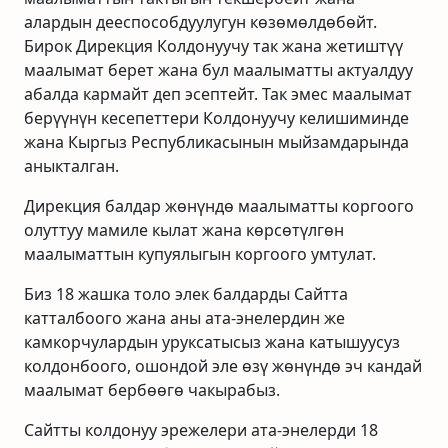
алардын дееспособдуулугун көзөмөлдөбөйт.
Бирок Дирекция Колдонуучу так жана жетиштүү
маалымат берет жана бул маалыматты актуалдуу
абалда кармайт деп эсептейт. Так эмес маалымат
берүүнүн кесепеттери Колдонуучу келишиминде
жана Кыргыз Республикасынын мыйзамдарында
аныкталган.
Дирекция балдар жөнүндө маалыматты коргоого
олуттуу мамиле кылат жана көрсөтүлгөн
маалыматтын купуялыгын коргоого умтулат.
Биз 18 жашка толо элек балдарды Сайтта
катталбоого жана аны ата-энелердин же
камкорчулардын уруксатысыз жана катышуусуз
колдонбоого, ошондой эле өзү жөнүндө эч кандай
маалымат бербөөгө чакырабыз.
Сайтты колдонуу эрежелери ата-энелерди 18