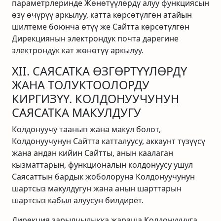
параметрлеринде Жөнөтүүлөрдү алуу функциясын
өзү өчүрүү аркылуу, катта көрсөтүлгөн атайын
шилтеме боюнча өтүү же Сайтта көрсөтүлгөн
Дирекциянын электрондук почта дарегине
электрондук кат жөнөтүү аркылуу.
XII. САЯСАТКА ӨЗГӨРТҮҮЛӨРДҮ
ЖАНА ТОЛУКТООЛОРДУ
КИРГИЗҮҮ. КОЛДОНУУЧУНУН
САЯСАТКА МАКУЛДУГУ
Колдонуучу таанып жана макул болот,
Колдонуучунун Сайтта катталуусу, аккаунт түзүүсү
жана андан кийин Сайтты, анын каалаган
кызматтарын, функционалын колдонуусу ушул
Саясаттын бардык жоболоруна Колдонуучунун
шартсыз макулдугун жана анын шарттарын
шартсыз кабыл алуусун билдирет.
Дирекция зарылчылыкка жараша Колдонуучуга