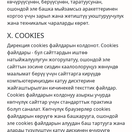
көчүрүүсүнөн, берүүсүнөн, таратуусунан,
ошондой эле башка мыйзамсыз аракеттеринен
коргоо үчүн зарыл жана жетиштүү уюштуруучулук
жана техникалык чараларды көрөт.
X. COOKIES
Дирекция cookies файлдарын колдонот. Cookies
файлдары - бул сайттардын иштөө
натыйжалуулугун жогорулатуу, ошондой эле
сайттын ээсине сиздин каалоолоруңуз жөнүндө
маалымат берүү үчүн сайттарга кирүүдө
компьютериңиздин катуу дисктерине
жайгаштырылган кичинекей тексттик файлдар.
Cookies файлдарын колдонуу азыркы учурда
көпчүлүк сайттар үчүн стандарттык практика
болуп саналат. Көпчүлүк браузерлер cookies
файлдарын көрүүгө жана башкарууга, ошондой
эле cookies файлдарын алуудан баш тартууга жана
аларды түзүлүштүн катуу дискинен өчүрүүгө