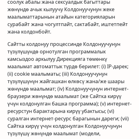
соолук абалы жана сексуалдык багыттары
жөнүндө ачык кылуучу Колдонуучунун жеке
маалыматтарынын атайын категорияларын
сурабайт жана чогултпайт, сактабайт, иштетпейт
жана колдонбойт.
Сайтты колдонуу процессинде Колдонуучунун
түзүлүшүндө орнотулган программалык
камсыздоо аркылуу Дирекцияга төмөнкү
маалымат автоматтык түрдө берилет: (i) IP-дарек;
(ii) cookie маалыматы; (iii) Колдонуучунун
түзүлүшүнүн жайгашкан өлкөсү жана/же шаары
жөнүндө маалымат; (iv) Колдонуучунун интернет-
браузери жөнүндө маалымат (же Сайтка кирүү
үчүн колдонулган башка программа); (v) интернет-
ресурстун барактарына кирүү убактысы; (vi)
суралган интернет-ресурс барагынын дареги; (vii)
Сайтка кирүү үчүн колдонулган Колдонуучунун
түзүлүшү жөнүндө маалымат (модели,