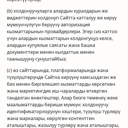
(b) колдонуучуларга алардын куралдарын же
виджеттерин колдонуп Сайтта катталуу же кирүү
мүмкүнчүлүгүн берүүчү авторизация
кызматтарынын провайдерлери. Эгер сиз каттоо
үчүн алардын кызматтарын колдонгуңуз келсе,
алардын купуялык саясаты жана башка
документтери менен кылдаттык менен
таанышууну сунуштайбыз;
(c) өз сайттарында, платформаларында жана
түзүлүштөрүндө Сайтка кирүүнү камсыздаган же
биз менен биргелешип кызматтарды көрсөткөн
жана маркетингдик иш-чараларды өткөргөн
тандалган өнөктөштөр. Алар бизге төмөнкү жеке
маалыматтарды бериши мүмкүн: колдонуучу
идентификаторлорунун хэштери, түзүлүш түрлөрү
жана маркалары, көрүлгөн контенттин
аталыштары, жазылуу түрлөрү жана аталыштары,