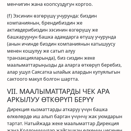
менчигин жана коопсуздугун коргоо.
(f) Ээсинин өзгөрүшү учурунда: биздин
компаниянын, брендибиздин же
активдерибиздин ээсинин өзгөрүшү же
башкаруунун башка адамдарга өтүшү учурунда
(анын ичинде биздин компаниянын катышуусу
менен кошулуу же сатып алуу
транзакцияларында), биз сиздин жеке
маалыматтарыңызды да аларга өткөрүп беребиз,
алар ушул Саясатка ылайык алардын купуялыгын
сактоого макул болгон шартта.
VII. МААЛЫМАТТАРДЫ ЧЕК АРА
АРКЫЛУУ ӨТКӨРҮП БЕРҮҮ
Дирекция кызматтарды аткаруу үчүн башка
өлкөлөрдө иш алып барган үчүнчү жак уюмдарын
тартат. Натыйжада жеке маалыматтар Дирекция
жана Колдонуучулар жайгашкан өлкөнүн чегинен