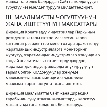
жашка толо элек балдардын Сайтты колдонуусун
туруктуу көзөмөлдөп турууга милдеттендирет.
III. МААЛЫМАТТЫ ЧОГУЛТУУНУН
ЖАНА ИШТЕТҮҮНҮН МАКСАТТАРЫ
Дирекция Креативдүү Индустриялар Паркынын
резиденти катары каттоо маселесин кароо,
катталган резиденттер менен өз ара аракеттенүү,
жаратмандык индустрияларга мониторинг
жүргүзүү, жаратмандык индустриялар жөнүндө ар
кандай аналитикалык отчетторду даярдоо,
жаратмандык индустрияларды өнүктүрүү үчүн
зарыл болгон Колдонуучулар жөнүндө
маалыматты, анын ичинде алардын жеке
маалыматтарын чогултат жана иштетет.
Дирекция маалыматты Сайт жана Дирекция
тарабынан сунушталган кызматтарды көрсөтүү
максатында гана колдонот. Биз жогоруда