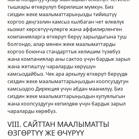
тышкары өткөрүлүп берилиши мүмкүн. Биз
сиздин жеке маалыматтарыңызды тийиштүү
коргоо деңгээлин камсыз кылбаган чет өлкөлүк
кызмат көрсөтүүчүлөргө жана аффилирленген
компанияларга өткөрүп берүү зарылдыгына туш
болгондо, алар менен жеке маалыматтарды
коргоо боюнча стандарттык келишим түзөбүз
жана компаниялар аны сактоо үчүн бардык зарыл
жана жетиштүү чараларды көрүшүн
камсыздайбыз. Чек ара аркылуу өткөрүп берүүдө
сиздин жеке маалыматтарыңыздын коопсуздугун
камсыздоо Дирекция үчүн абдан маанилүү. Биз
сиздин жеке маалыматтарыңыздын купуялыгын
жана коопсуздугун кепилдөө үчүн бардык зарыл
чараларды көрөбүз.
VIII. САЙТТАН МААЛЫМАТТЫ
ӨЗГӨРТҮҮ ЖЕ ӨЧҮРҮҮ