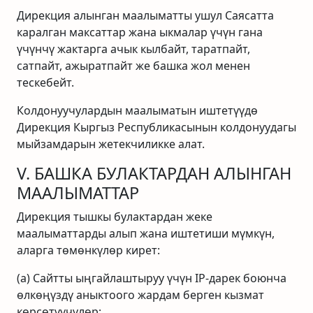
Дирекция алынган маалыматты ушул Саясатта
каралган максаттар жана ыкмалар үчүн гана
үчүнчү жактарга ачык кылбайт, таратпайт,
сатпайт, ажыратпайт же башка жол менен
тескебейт.
Колдонуучулардын маалыматын иштетүүдө
Дирекция Кыргыз Республикасынын колдонуудагы
мыйзамдарын жетекчиликке алат.
V. БАШКА БУЛАКТАРДАН АЛЫНГАН
МААЛЫМАТТАР
Дирекция тышкы булактардан жеке
маалыматтарды алып жана иштетиши мүмкүн,
аларга төмөнкүлөр кирет:
(a) Сайтты ыңгайлаштыруу үчүн IP-дарек боюнча
өлкөңүздү аныктоого жардам берген кызмат
көрсөтүүчүлөр;