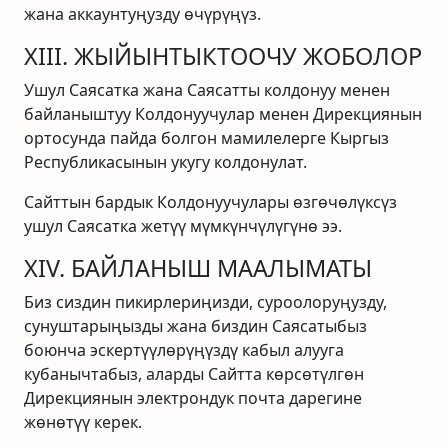
жана аккаунтуңузду өчүрүңүз.
XIII. ЖЫЙЫНТЫКТООЧУ ЖОБОЛОР
Ушул Саясатка жана Саясатты колдонуу менен
байланыштуу Колдонуучулар менен Дирекциянын
ортосунда пайда болгон мамилелерге Кыргыз
Республикасынын укугу колдонулат.
Сайттын бардык Колдонуучулары өзгөчөлүксүз
ушул Саясатка жетүү мүмкүнчүлүгүнө ээ.
XIV. БАЙЛАНЫШ МААЛЫМАТЫ
Биз сиздин пикирлериңизди, суроолоруңузду,
сунуштарыңызды жана биздин Саясатыбыз
боюнча эскертүүлөрүңүздү кабыл алууга
кубанычтабыз, аларды Сайтта көрсөтүлгөн
Дирекциянын электрондук почта дарегине
жөнөтүү керек.