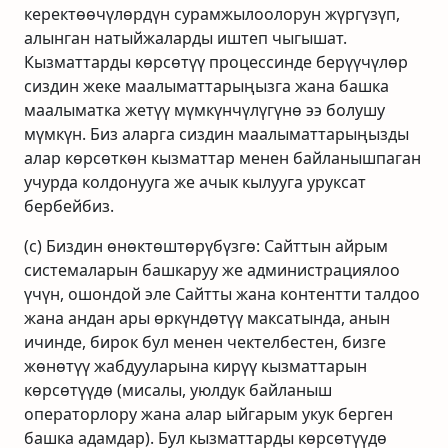
керектөөчүлөрдүн сурамжылоолорун жүргүзүп,
алынган натыйжаларды иштеп чыгышат.
Кызматтарды көрсөтүү процессинде берүүчүлөр
сиздин жеке маалыматтарыңызга жана башка
маалыматка жетүү мүмкүнчүлүгүнө ээ болушу
мүмкүн. Биз аларга сиздин маалыматтарыңызды
алар көрсөткөн кызматтар менен байланышпаган
учурда колдонууга же ачык кылууга уруксат
бербейбиз.
(c) Биздин өнөктөштөрүбүзгө: Сайттын айрым
системаларын башкаруу же администрациялоо
үчүн, ошондой эле Сайтты жана контентти талдоо
жана андан ары өркүндөтүү максатында, анын
ичинде, бирок бул менен чектелбестен, бизге
жөнөтүү жабдууларына кирүү кызматтарын
көрсөтүүдө (мисалы, уюлдук байланыш
операторлору жана алар ыйгарым укук берген
башка адамдар). Бул кызматтарды көрсөтүүдө