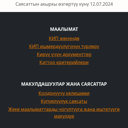
Саясаттын акыркы өзгөртүү күнү 12.07.2024
МААЛЫМАТ
КИП жөнүндө
КИП ишмердүүлүгүнүн түрлөрү
Кирүү үчүн документтер
Каттоо критерийлери
МАКУЛДАШУУЛАР ЖАНА САЯСАТТАР
Колдонуучу келишими
Купуялуулук саясаты
Жеке маалыматтарды чогултууга жана иштетүүгө
макулдук