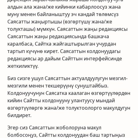
алдын ала жана/же кийинки кабарлоосуз жана
муну менен байланыштуу эч кандай төлөмсүз
Саясатты жаңыртышы (өзгөртүшү жана/же
толукташы) мүмкүн. Саясаттын жаңы редакциясы
Саясаттын жаңы редакциясында башкача
каралбаса, Сайтка жайгаштырылган учурдан
тартып күчүнө кирет. Саясаттын колдонуудагы
редакциясы ар дайым Сайттын интерфейсинде
жеткиликтүү.
Биз сизге ушул Саясаттын актуалдуулугун мезгил-
мезгили менен текшерүүнү сунуштайбыз.
Колдонуучунун Саясатка каалаган өзгөртүүлөрдөн
кийин Сайтты колдонууну улантуусу мындай
өзгөртүүлөргө жана/же толуктоолорго макулдугун
билдирет.
Эгер сиз Саясаттын жоболоруна макул
болбосоңуз, Сайтты колдонуудан баш тартыңыз