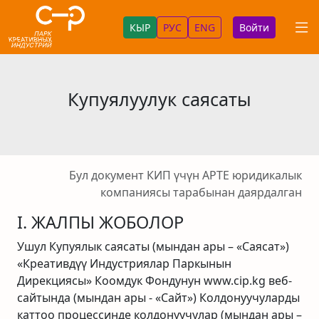
КЫР
РУС
ENG
Войти
Купуялуулук саясаты
Бул документ КИП үчүн АРТЕ юридикалык
компаниясы тарабынан даярдалган
I. ЖАЛПЫ ЖОБОЛОР
Ушул Купуялык саясаты (мындан ары – «Саясат»)
«Креативдүү Индустриялар Паркынын
Дирекциясы» Коомдук Фондунун www.cip.kg веб-
сайтында (мындан ары - «Сайт») Колдонуучуларды
каттоо процессинде колдонуучулар (мындан ары –