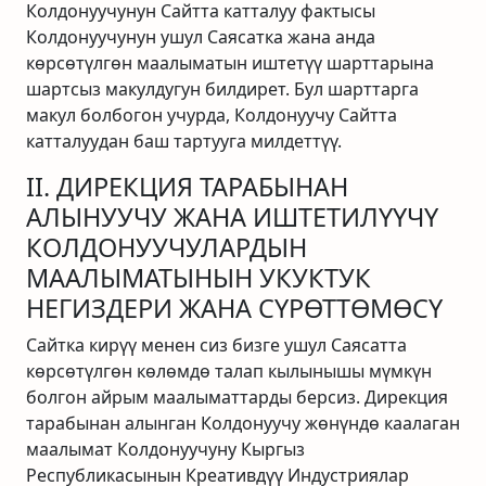
Колдонуучунун Сайтта катталуу фактысы
Колдонуучунун ушул Саясатка жана анда
көрсөтүлгөн маалыматын иштетүү шарттарына
шартсыз макулдугун билдирет. Бул шарттарга
макул болбогон учурда, Колдонуучу Сайтта
катталуудан баш тартууга милдеттүү.
II. ДИРЕКЦИЯ ТАРАБЫНАН
АЛЫНУУЧУ ЖАНА ИШТЕТИЛҮҮЧҮ
КОЛДОНУУЧУЛАРДЫН
МААЛЫМАТЫНЫН УКУКТУК
НЕГИЗДЕРИ ЖАНА СҮРӨТТӨМӨСҮ
Сайтка кирүү менен сиз бизге ушул Саясатта
көрсөтүлгөн көлөмдө талап кылынышы мүмкүн
болгон айрым маалыматтарды берсиз. Дирекция
тарабынан алынган Колдонуучу жөнүндө каалаган
маалымат Колдонуучуну Кыргыз
Республикасынын Креативдүү Индустриялар