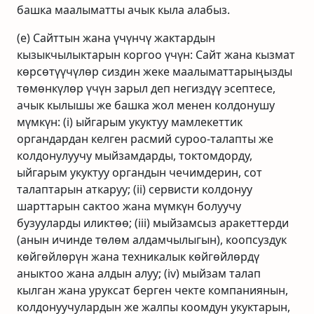
башка маалыматты ачык кыла алабыз.
(e) Сайттын жана үчүнчү жактардын
кызыкчылыктарын коргоо үчүн: Сайт жана кызмат
көрсөтүүчүлөр сиздин жеке маалыматтарыңызды
төмөнкүлөр үчүн зарыл деп негиздүү эсептесе,
ачык кылышы же башка жол менен колдонушу
мүмкүн: (i) ыйгарым укуктуу мамлекеттик
органдардан келген расмий суроо-талапты же
колдонулуучу мыйзамдарды, токтомдорду,
ыйгарым укуктуу органдын чечимдерин, сот
талаптарын аткаруу; (ii) сервисти колдонуу
шарттарын сактоо жана мүмкүн болуучу
бузууларды иликтөө; (iii) мыйзамсыз аракеттерди
(анын ичинде төлөм алдамчылыгын), коопсуздук
көйгөйлөрүн жана техникалык көйгөйлөрдү
аныктоо жана алдын алуу; (iv) мыйзам талап
кылган жана уруксат берген чекте компаниянын,
колдонуучулардын же жалпы коомдун укуктарын,