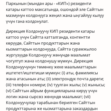
Паркынын (мындан ары - «КИП») резиденти
катары каттоо максатында, ошондой эле Сайттын
мазмунун колдонууга жеңил жана ыңгайлуу кылуу
үчүн гана колдонулат.
Дирекция Колдонуучу КИП резиденти катары
каттоо үчүн Сайтта катталганда, контентти
көрүүдө, Сайттын продукттарын жана
кызматтарын колдонууда, Сайтта сурамжылоо
жүргүзүүдө Колдонуучу жөнүндө маалымат
чогултуп жана колдонушу мүмкүн. Дирекция
Колдонуучунун төмөнкү жеке маалыматтарын
иштетет/иштетиши мүмкүн: (i) аты, фамилиясы
жана атасынын аты; (ii) электрондук почта дареги;
(iii) телефон номери; (iv) туулган жылы; (v) жынысы;
(vi) Сайттын айрым функцияларына кирүү үчүн
логин жана сырсөз жөнүндө маалымат; (vii)
Колдонуучулар тарабынан берилген Сайттын
продукттарына же кызматтарына заказдардын