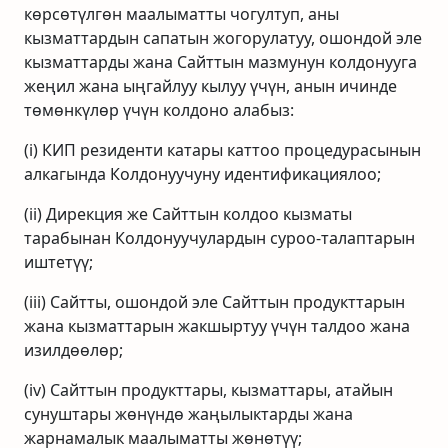
көрсөтүлгөн маалыматты чогултуп, аны
кызматтардын сапатын жогорулатуу, ошондой эле
кызматтарды жана Сайттын мазмунун колдонууга
жеңил жана ыңгайлуу кылуу үчүн, анын ичинде
төмөнкүлөр үчүн колдоно алабыз:
(i) КИП резиденти катары каттоо процедурасынын
алкагында Колдонуучуну идентификациялоо;
(ii) Дирекция же Сайттын колдоо кызматы
тарабынан Колдонуучулардын суроо-талаптарын
иштетүү;
(iii) Сайтты, ошондой эле Сайттын продукттарын
жана кызматтарын жакшыртуу үчүн талдоо жана
изилдөөлөр;
(iv) Сайттын продукттары, кызматтары, атайын
сунуштары жөнүндө жаңылыктарды жана
жарнамалык маалыматты жөнөтүү;