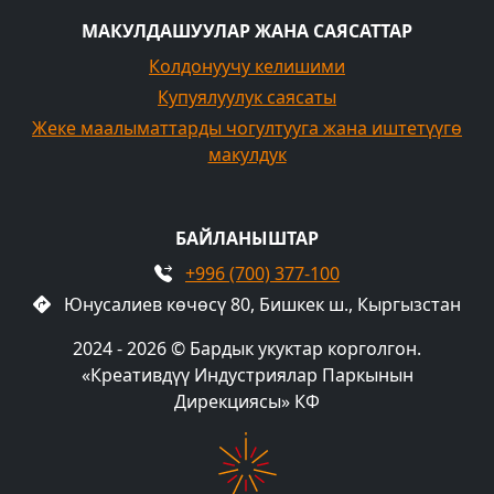
МАКУЛДАШУУЛАР ЖАНА САЯСАТТАР
Колдонуучу келишими
Купуялуулук саясаты
Жеке маалыматтарды чогултууга жана иштетүүгө
макулдук
БАЙЛАНЫШТАР
+996 (700) 377-100
Юнусалиев көчөсү 80, Бишкек ш., Кыргызстан
2024 - 2026 © Бардык укуктар корголгон.
«Креативдүү Индустриялар Паркынын
Дирекциясы» КФ