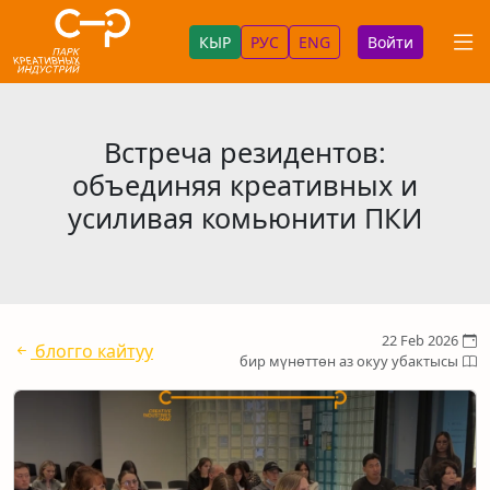
КЫР
РУС
ENG
Войти
Встреча резидентов:
объединяя креативных и
усиливая комьюнити ПКИ
22 Feb 2026
блогго кайтуу
бир мүнөттөн аз окуу убактысы