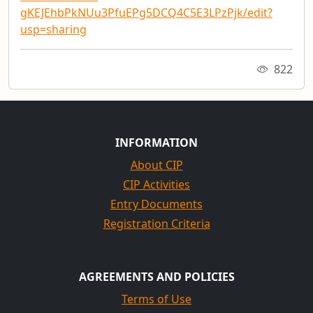
gKEJEhbPkNUu3PfuEPg5DCQ4C5E3LPzPjk/edit?
usp=sharing
822
INFORMATION
About CIP
CIP Activities
Entry Documents
Registration Criteria
AGREEMENTS AND POLICIES
Terms of Use