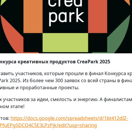
курса креативных продуктов CreaPark 2025
авить участников, которые прошли в финал Конкурса к
ark 2025. Из более чем 300 заявок со всей страны в фи
тивные и проработанные проекты.
х участников за идеи, смелость и энергию. А финалиста
ном этапе!
тов:
https://docs.google.com/spreadsheets/d/1bt412dIZ-
fuEPg5DCQ4C5E3LPzPjk/edit?usp=sharing