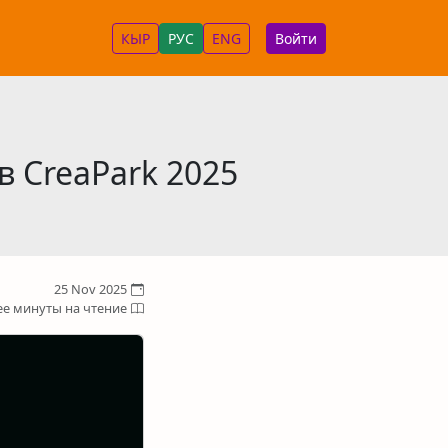
КЫР
РУС
ENG
Войти
 CreaPark 2025
25 Nov 2025
е минуты на чтение