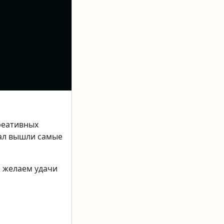
реативных
нал вышли самые
м желаем удачи