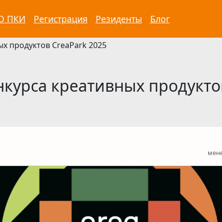
О ПКИ
Регистрация
Резиденты
Блог
х продуктов CreaPark 2025
курса креативных продуктов
мене