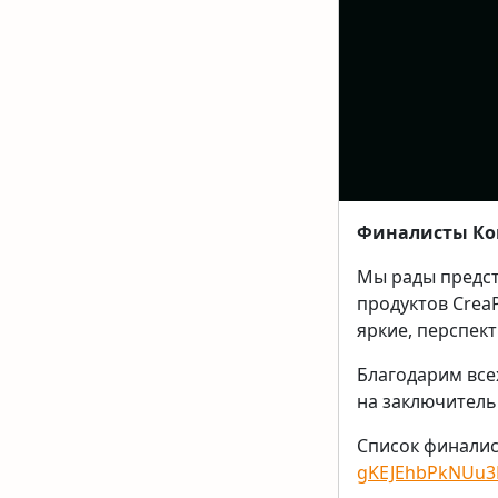
Финалисты Кон
Мы рады предст
продуктов CreaP
яркие, перспек
Благодарим все
на заключитель
Список финалис
gKEJEhbPkNUu3P